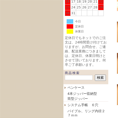
16
17
18
19
20
21
22
23
24
25
26
27
28
29
30
31
今日
定休日
休業日
定休日でもネットでのご注
文は、24時間受け付けてお
りますが、お問合せ、ご連
絡、配送業務につきまして
は、定休日、休業日明けと
させて頂いております。何
卒ご了承願います。
商品検索
ペンケース
4本ジッパー収納型
筒型ジッパー
システム手帳 ６穴
バイブル、リング内径２
７ｍｍ