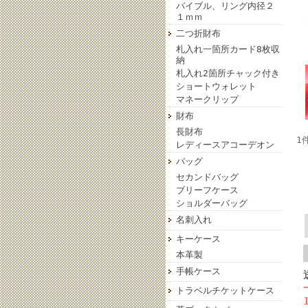
バイブル、リング内径２
１ｍｍ
二つ折財布
札入れ一箇所カード8枚収
納
札入れ2箇所チャック付き
ショートウォレット
マネークリップ
財布
長財布
1
レディースアコーデオン
バッグ
セカンドバッグ
ブリーフケース
ショルダーバッグ
名刺入れ
キーケース
本革製
手帳ケース
トラベルチケットケース