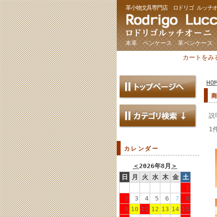
革小物文具専門店 ロドリゴ ルッチ
本革 ペンケース 革ペンケース
カートをみ
HO
説
1
カレンダー
＜
2026年8月
＞
日
月
火
水
木
金
土
1
2
3
4
5
6
7
8
9
10
11
12
13
14
15