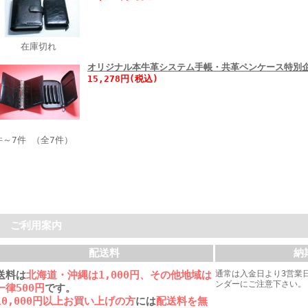
在庫切れ
オリジナル本牛革システム手帳・共革ペンケース特別
15,278円(税込)
件～7件 （全7件）
ご利用案内
配送料
納
送料は
北海道・沖縄は1,000円、その他地域は
通常は入金日より3営業
ンダーにご注意下さい。
一律500円
です。
10,000円以上お買い上げの方
には
配送料を無