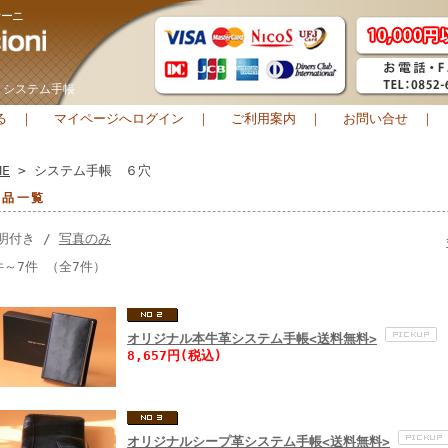
オーニ
 システム手帳
る
｜
マイページへログイン
｜
ご利用案内
｜
お問い合せ
｜
ME
> システム手帳 ６穴
商品一覧
明付き /
写真のみ
件～7件 （全7件）
オリジナル本牛革システム手帳<送料無料>
8,657円(税込)
オリジナルシープ革システム手帳<送料無料>