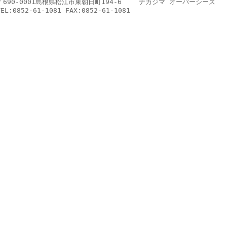
〒690-0001島根県松江市東朝日町194-6 ナカジマ オーバーシーズ
TEL:0852-61-1081 FAX:0852-61-1081