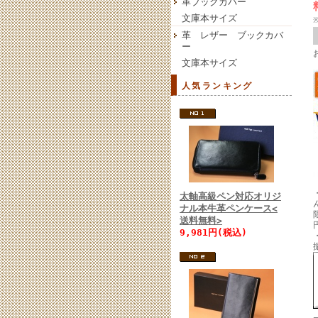
革ブックカバー
文庫本サイズ
革 レザー ブックカバ
ー
文庫本サイズ
人気ランキング
太軸高級ペン対応オリジ
ナル本牛革ペンケース<
送料無料>
9,981円(税込)