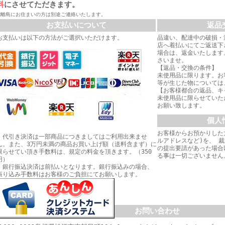
料
にさせてただきます。
※離島にお住まいの方は別途ご連絡いたします。
お支払いについて
返品
お支払いは以下の方法がご選択いただけます。
品違い、配達中の破損・
店へ着払いにてご返送下
場合は、返金いたします
さいませ。
【返品・交換の条件】
未使用品に限ります。お
等が生じた物については
【お客様都合の返品、キ
未使用品に限らせていた
お願い致します。
個人
お客様からお預かりした
・代引き決済は一部商品につきましてはご利用出来ませ
ルアドレスなど)を、 
ん。また、3万円未満の商品お買い上げ額（送料含まず）に
の提出要請があった場合
限らせてい頂き手数料は、規定の料金を頂きます。（350
る事は一切ございません
円）
・銀行振込決済は前払いとなります。銀行振込みの場合、
振り込み手数料はお客様のご負担にてお願いします。
お問い合わせ