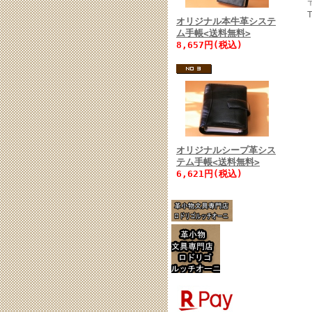
オリジナル本牛革システ
ム手帳<送料無料>
8,657円(税込)
オリジナルシープ革シス
テム手帳<送料無料>
6,621円(税込)