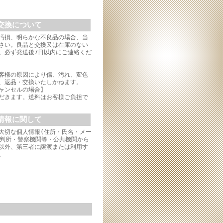
交換について
汚損、明らかな不良品の場合、当
さい。良品と交換又は在庫のない
。必ず発送後7日以内にご連絡くだ
客様の原因により傷、汚れ、変色
、返品・交換いたしかねます。
ャンセルの場合】
だきます。送料はお客様ご負担で
情報に関して
大切な個人情報(住所・氏名・メー
裁判所・警察機関等・公共機関から
以外、第三者に譲渡または利用す
。