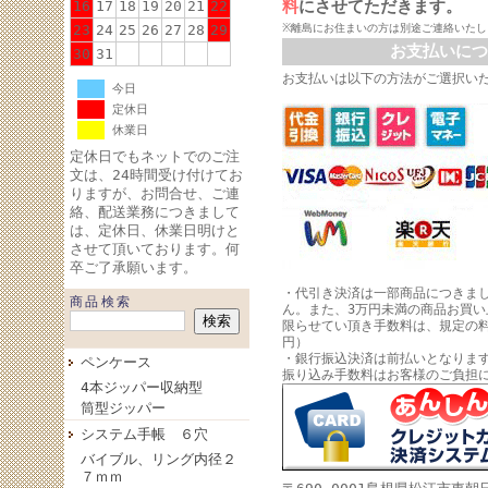
料
にさせてただきます。
16
17
18
19
20
21
22
23
24
25
26
27
28
29
※離島にお住まいの方は別途ご連絡いたし
お支払いにつ
30
31
お支払いは以下の方法がご選択い
今日
定休日
休業日
定休日でもネットでのご注
文は、24時間受け付けてお
りますが、お問合せ、ご連
絡、配送業務につきまして
は、定休日、休業日明けと
させて頂いております。何
卒ご了承願います。
・代引き決済は一部商品につきま
商品検索
ん。また、3万円未満の商品お買
限らせてい頂き手数料は、規定の料
円）
・銀行振込決済は前払いとなりま
ペンケース
振り込み手数料はお客様のご負担
4本ジッパー収納型
筒型ジッパー
システム手帳 ６穴
バイブル、リング内径２
７ｍｍ