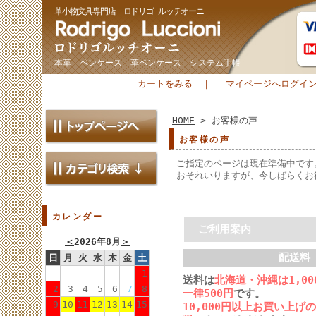
革小物文具専門店 ロドリゴ ルッチオーニ
本革 ペンケース 革ペンケース システム手帳
カートをみる
｜
マイページへログイ
HOME
> お客様の声
お客様の声
ご指定のページは現在準備中です
おそれいりますが、今しばらくお
カレンダー
ご利用案内
＜
2026年8月
＞
配送料
日
月
火
水
木
金
土
1
送料は
北海道・沖縄は1,0
2
3
4
5
6
7
8
一律500円
です。
9
10
11
12
13
14
15
10,000円以上お買い上げ