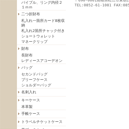
〒690-0001島根県松江市東
バイブル、リング内径２
TEL:0852-61-1081 FAX:08
１ｍｍ
二つ折財布
札入れ一箇所カード8枚収
納
札入れ2箇所チャック付き
ショートウォレット
マネークリップ
財布
長財布
レディースアコーデオン
バッグ
セカンドバッグ
ブリーフケース
ショルダーバッグ
名刺入れ
キーケース
本革製
手帳ケース
トラベルチケットケース