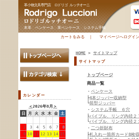
革小物文具専門店 ロドリゴ ルッチオーニ
本革 ペンケース 革ペンケース システム手帳
カートをみる
｜
マイページへログイ
HOME
>
サイトマップ
サイトマップ
トップページ
商品一覧
・
ペンケース
カレンダー
├
4本ジッパー収納型
└
筒型ジッパー
＜
2026年8月
＞
・
システム手帳 ６穴
日
月
火
水
木
金
土
├
バイブル、リング内径２
1
└
バイブル、リング内径２
2
3
4
5
6
7
8
・
二つ折財布
9
10
11
12
13
14
15
├
札入れ一箇所カード8枚