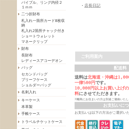
バイブル、リング内径２
・
店長日記
１ｍｍ
二つ折財布
札入れ一箇所カード8枚収
納
札入れ2箇所チャック付き
ショートウォレット
マネークリップ
財布
長財布
ご利用案内
レディースアコーデオン
バッグ
配送料
セカンドバッグ
送料は
北海道・沖縄は1,0
ブリーフケース
一律500円
です。
ショルダーバッグ
10,000円以上お買い上げ
名刺入れ
料
にさせてただきます。
※離島にお住まいの方は別途ご連絡いたし
キーケース
お支払いにつ
本革製
お支払いは以下の方法がご選択い
手帳ケース
トラベルチケットケース