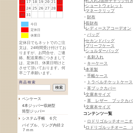
├
札入れ2箇所チャック付
16
17
18
19
20
21
22
├
ショートウォレット
23
24
25
26
27
28
29
└
マネークリップ
30
31
・
財布
├
長財布
今日
└
レディースアコーデオン
定休日
・
バッグ
休業日
├
セカンドバッグ
定休日でもネットでのご注
├
ブリーフケース
文は、24時間受け付けてお
└
ショルダーバッグ
りますが、お問合せ、ご連
・
名刺入れ
絡、配送業務につきまして
は、定休日、休業日明けと
・
キーケース
させて頂いております。何
└
本革製
卒ご了承願います。
・
手帳ケース
・
トラベルチケットケース
商品検索
・
革ブックカバー
└
文庫本サイズ
ペンケース
・
革 レザー ブックカバ
4本ジッパー収納型
└
文庫本サイズ
筒型ジッパー
コンテンツ一覧
システム手帳 ６穴
・
ロドリゴルッチオーニオ
バイブル、リング内径２
└
ロドリゴルッチオーニ 
７ｍｍ