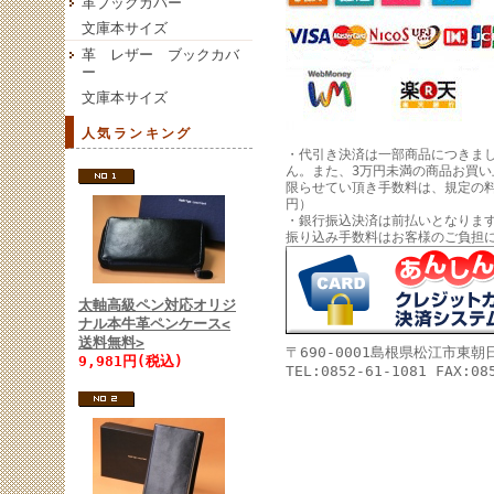
革ブックカバー
文庫本サイズ
革 レザー ブックカバ
ー
文庫本サイズ
人気ランキング
・代引き決済は一部商品につきま
ん。また、3万円未満の商品お買
限らせてい頂き手数料は、規定の料
円）
・銀行振込決済は前払いとなりま
振り込み手数料はお客様のご負担
太軸高級ペン対応オリジ
ナル本牛革ペンケース<
送料無料>
〒690-0001島根県松江市東
9,981円(税込)
TEL:0852-61-1081 FAX:08