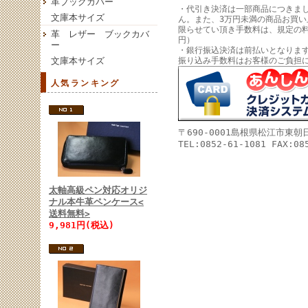
革ブックカバー
・代引き決済は一部商品につきま
文庫本サイズ
ん。また、3万円未満の商品お買
限らせてい頂き手数料は、規定の料
革 レザー ブックカバ
円）
ー
・銀行振込決済は前払いとなりま
文庫本サイズ
振り込み手数料はお客様のご負担
人気ランキング
〒690-0001島根県松江市東
TEL:0852-61-1081 FAX:08
太軸高級ペン対応オリジ
ナル本牛革ペンケース<
送料無料>
9,981円(税込)