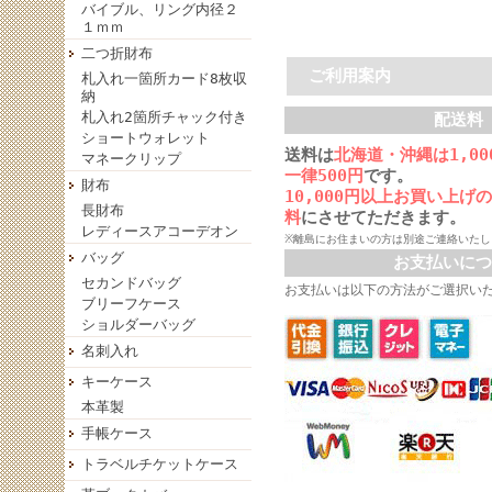
バイブル、リング内径２
１ｍｍ
二つ折財布
ご利用案内
札入れ一箇所カード8枚収
納
札入れ2箇所チャック付き
配送料
ショートウォレット
送料は
北海道・沖縄は1,0
マネークリップ
一律500円
です。
財布
10,000円以上お買い上げ
長財布
料
にさせてただきます。
レディースアコーデオン
※離島にお住まいの方は別途ご連絡いたし
バッグ
お支払いにつ
セカンドバッグ
お支払いは以下の方法がご選択い
ブリーフケース
ショルダーバッグ
名刺入れ
キーケース
本革製
手帳ケース
トラベルチケットケース