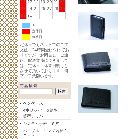
16
17
18
19
20
21
22
23
24
25
26
27
28
29
30
31
今日
定休日
休業日
定休日でもネットでのご注
文は、24時間受け付けてお
りますが、お問合せ、ご連
絡、配送業務につきまして
は、定休日、休業日明けと
させて頂いております。何
卒ご了承願います。
商品検索
ペンケース
4本ジッパー収納型
筒型ジッパー
システム手帳 ６穴
バイブル、リング内径２
７ｍｍ