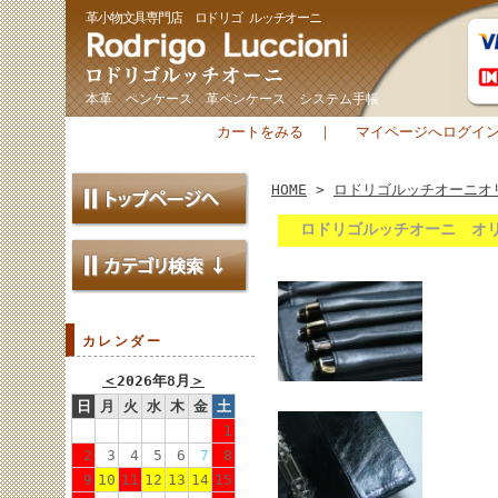
革小物文具専門店 ロドリゴ ルッチオーニ
本革 ペンケース 革ペンケース システム手帳
カートをみる
｜
マイページへログイ
HOME
>
ロドリゴルッチオーニオ
ロドリゴルッチオーニ オ
カレンダー
＜
2026年8月
＞
日
月
火
水
木
金
土
1
2
3
4
5
6
7
8
9
10
11
12
13
14
15